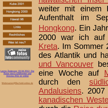
weiter mit einem 
Aufenthalt im Se
Hongkong
. Ein Jah
2000 war ich auf d
Kreta
. Im Sommer 2
des Atlantik und 
und Vancouver
bes
eine Woche auf
M
Letzte Änderung: 03.04.2012: Die
Reise durch KAlifornien und
Arizona 2011 ist online
durch den
südl
Webmaster@Bechold-online.de
Andalusiens
. 2007
kanadischen West